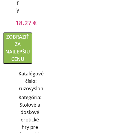
r
y
18.27
€
ZOBRAZIŤ
ZA
NAJLEPŠIU
CENU
Katalógové
číslo:
ruzovyslon
Kategória:
Stolové a
doskové
erotické
hry pre