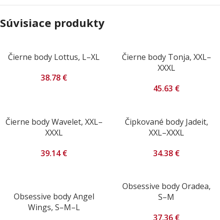
Súvisiace produkty
Čierne body Lottus, L–XL
Čierne body Tonja, XXL–
XXXL
38.78
€
45.63
€
Čierne body Wavelet, XXL–
Čipkované body Jadeit,
XXXL
XXL–XXXL
39.14
€
34.38
€
Obsessive body Oradea,
Obsessive body Angel
S–M
Wings, S–M–L
37.36
€