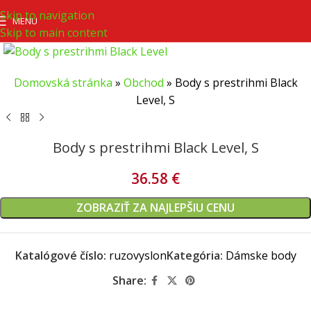
Skip to navigation
MENU
Skip to main content
Domovská stránka
»
Obchod
»
Body s prestrihmi Black
Level, S
Body s prestrihmi Black Level, S
36.58
€
ZOBRAZIŤ ZA NAJLEPŠIU CENU
Katalógové číslo:
ruzovyslon
Kategória:
Dámske body
Share: