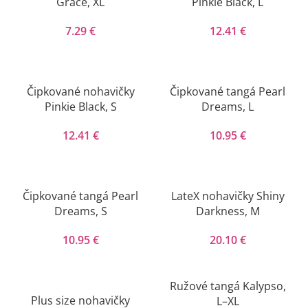
Grace, XL
Pinkie Black, L
7.29
€
12.41
€
Čipkované nohavičky
Čipkované tangá Pearl
Pinkie Black, S
Dreams, L
12.41
€
10.95
€
Čipkované tangá Pearl
LateX nohavičky Shiny
Dreams, S
Darkness, M
10.95
€
20.10
€
Ružové tangá Kalypso,
Plus size nohavičky
L–XL