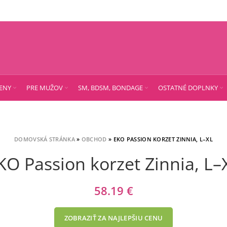
ENY
PRE MUŽOV
SM, BDSM, BONDAGE
OSTATNÉ DOPLNKY
DOMOVSKÁ STRÁNKA
»
OBCHOD
»
EKO PASSION KORZET ZINNIA, L–XL
KO Passion korzet Zinnia, L–
58.19
€
ZOBRAZIŤ ZA NAJLEPŠIU CENU