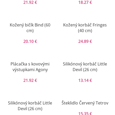
21.92
€
18.27
€
Kožený bičík Bind (60
Kožený korbáč Fringes
cm)
(40 cm)
20.10
€
24.89
€
Plácačka s kovovými
Silikónový korbáč Little
výstupkami Agony
Devil (26 cm)
21.92
€
13.14
€
Silikónový korbáč Little
Šteklidlo Červený Tetrov
Devil (26 cm)
15.35
€