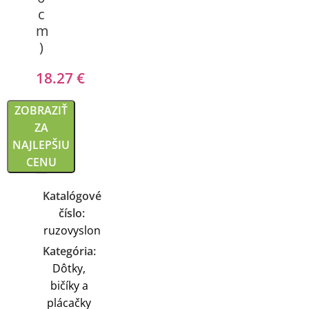
c
m
)
18.27
€
ZOBRAZIŤ
ZA
NAJLEPŠIU
CENU
Katalógové
číslo:
ruzovyslon
Kategória:
Dôtky,
bičíky a
plácačky