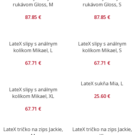
rukávom Gloss, M
rukávom Gloss, S
87.85
€
87.85
€
LateX slipy s análnym
LateX slipy s análnym
kolíkom Mikael, L
kolíkom Mikael, S
67.71
€
67.71
€
LateX sukňa Mia, L
LateX slipy s análnym
25.60
€
kolíkom Mikael, XL
67.71
€
LateX tričko na zips Jackie,
LateX tričko na zips Jackie,