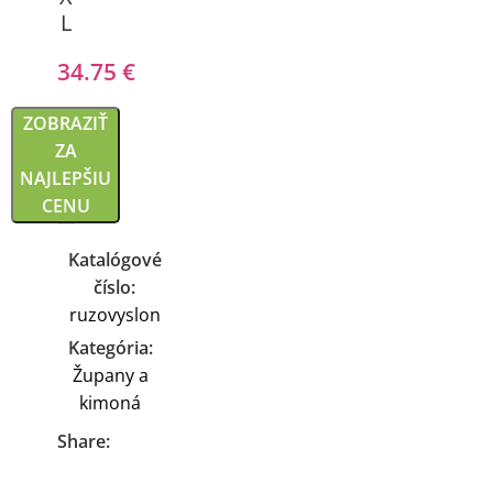
L
34.75
€
ZOBRAZIŤ
ZA
NAJLEPŠIU
CENU
Katalógové
číslo:
ruzovyslon
Kategória:
Župany a
kimoná
Share: