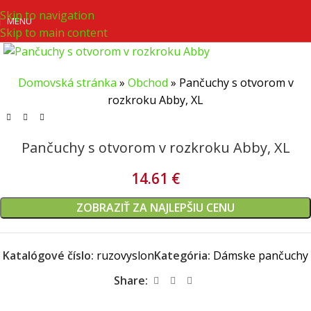
Skip to navigation
MENU
Skip to main content
Domovská stránka
»
Obchod
»
Pančuchy s otvorom v
rozkroku Abby, XL
Pančuchy s otvorom v rozkroku Abby, XL
14.61
€
ZOBRAZIŤ ZA NAJLEPŠIU CENU
Katalógové číslo:
ruzovyslon
Kategória:
Dámske pančuchy
Share: