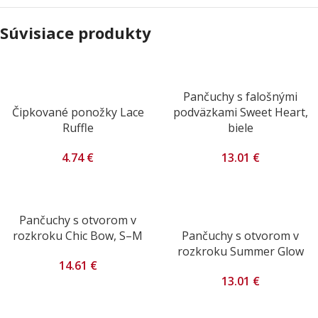
Súvisiace produkty
Pančuchy s falošnými
Čipkované ponožky Lace
podväzkami Sweet Heart,
Ruffle
biele
4.74
€
13.01
€
Pančuchy s otvorom v
rozkroku Chic Bow, S–M
Pančuchy s otvorom v
rozkroku Summer Glow
14.61
€
13.01
€