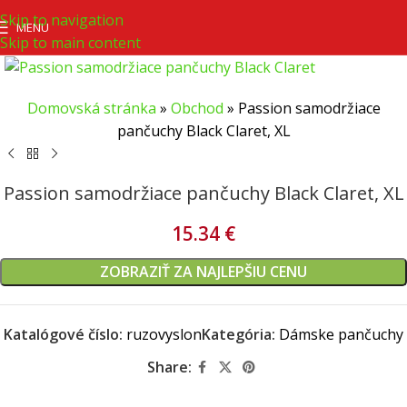
Skip to navigation
MENU
Skip to main content
Domovská stránka
»
Obchod
»
Passion samodržiace
pančuchy Black Claret, XL
Passion samodržiace pančuchy Black Claret, XL
15.34
€
ZOBRAZIŤ ZA NAJLEPŠIU CENU
Katalógové číslo:
ruzovyslon
Kategória:
Dámske pančuchy
Share: