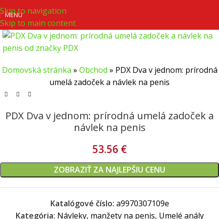
Skip to navigation
MENU
Skip to main content
Domovská stránka
»
Obchod
»
PDX Dva v jednom: prírodná
umelá zadoček a návlek na penis
PDX Dva v jednom: prírodná umelá zadoček a
návlek na penis
53.56
€
ZOBRAZIŤ ZA NAJLEPŠIU CENU
Katalógové číslo:
a9970307109e
Kategória:
Návleky, manžety na penis, Umelé anály