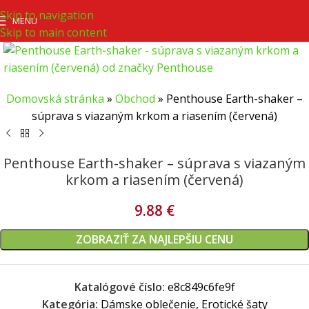
Skip to navigation
MENU
Skip to main content
Domovská stránka
»
Obchod
»
Penthouse Earth-shaker –
súprava s viazaným krkom a riasením (červená)
Penthouse Earth-shaker – súprava s viazaným
krkom a riasením (červená)
9.88
€
ZOBRAZIŤ ZA NAJLEPŠIU CENU
Katalógové číslo:
e8c849c6fe9f
Kategória:
Dámske oblečenie, Erotické šaty