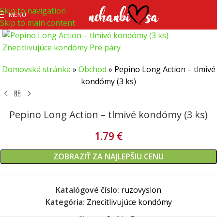
Skip to navigation
MENU
Skip to main content
Domovská stránka
»
Obchod
»
Pepino Long Action – tlmivé
kondómy (3 ks)
Pepino Long Action – tlmivé kondómy (3 ks)
1.79
€
ZOBRAZIŤ ZA NAJLEPŠIU CENU
Katalógové číslo:
ruzovyslon
Kategória:
Znecitlivujúce kondómy