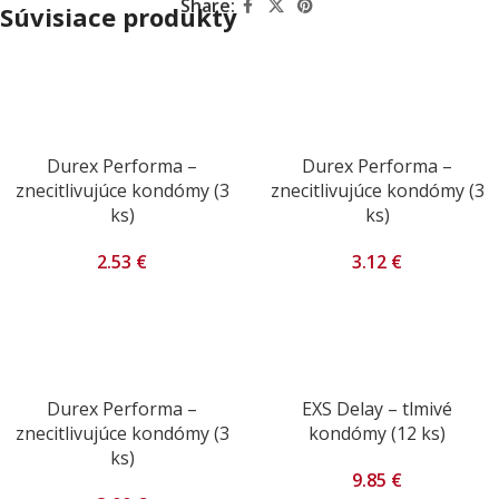
Share:
Súvisiace produkty
Durex Performa –
Durex Performa –
znecitlivujúce kondómy (3
znecitlivujúce kondómy (3
ks)
ks)
2.53
€
3.12
€
Durex Performa –
EXS Delay – tlmivé
znecitlivujúce kondómy (3
kondómy (12 ks)
ks)
9.85
€