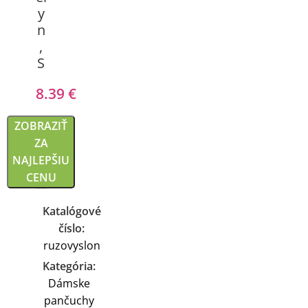
y
n
,
S
8.39
€
ZOBRAZIŤ
ZA
NAJLEPŠIU
CENU
Katalógové
číslo:
ruzovyslon
Kategória:
Dámske
pančuchy