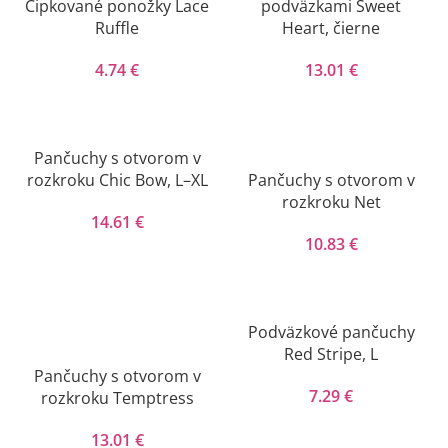
Čipkované ponožky Lace
podväzkami Sweet
Ruffle
Heart, čierne
4.74
€
13.01
€
Pančuchy s otvorom v
rozkroku Chic Bow, L–XL
Pančuchy s otvorom v
rozkroku Net
14.61
€
10.83
€
Podväzkové pančuchy
Red Stripe, L
Pančuchy s otvorom v
7.29
€
rozkroku Temptress
13.01
€