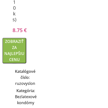
1
0
k
s)
8.75
€
ZOBRAZIŤ
ZA
NAJLEPŠIU
CENU
Katalógové
číslo:
ruzovyslon
Kategória:
Bezlatexové
kondómy