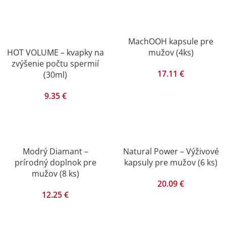
MachOOH kapsule pre
HOT VOLUME – kvapky na
mužov (4ks)
zvýšenie počtu spermií
17.11
€
(30ml)
9.35
€
Modrý Diamant –
Natural Power – Výživové
prírodný doplnok pre
kapsuly pre mužov (6 ks)
mužov (8 ks)
20.09
€
12.25
€