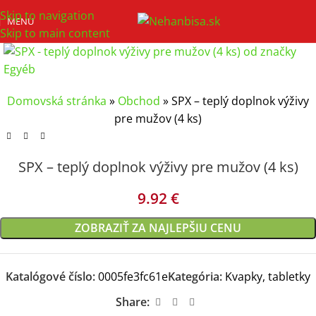
Skip to navigation
MENU
Skip to main content
Domovská stránka
»
Obchod
»
SPX – teplý doplnok výživy
pre mužov (4 ks)
SPX – teplý doplnok výživy pre mužov (4 ks)
9.92
€
ZOBRAZIŤ ZA NAJLEPŠIU CENU
Katalógové číslo:
0005fe3fc61e
Kategória:
Kvapky, tabletky
Share: