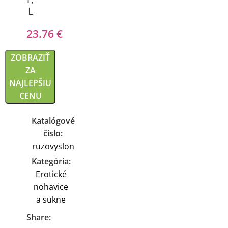
L
23.76
€
ZOBRAZIŤ
ZA
NAJLEPŠIU
CENU
Katalógové
číslo:
ruzovyslon
Kategória:
Erotické
nohavice
a sukne
Share: