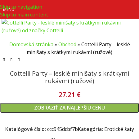
Skip to navigation
MENU
Skip to main content
Domovská stránka
»
Obchod
»
Cottelli Party – lesklé
minišaty s krátkymi rukávmi (ružové)
Cottelli Party – lesklé minišaty s krátkymi
rukávmi (ružové)
27.21
€
ZOBRAZIŤ ZA NAJLEPŠIU CENU
Katalógové číslo:
ccc945dcbf7b
Kategória:
Erotické šaty