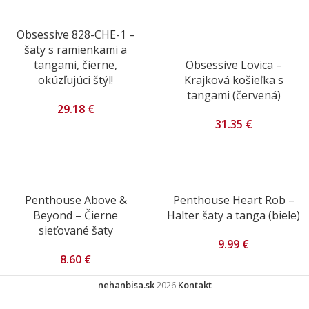
Obsessive 828-CHE-1 –
šaty s ramienkami a
tangami, čierne,
Obsessive Lovica –
okúzľujúci štýl!
Krajková košieľka s
tangami (červená)
29.18
€
31.35
€
Penthouse Above &
Penthouse Heart Rob –
Beyond – Čierne
Halter šaty a tanga (biele)
sieťované šaty
9.99
€
8.60
€
nehanbisa.sk
2026
Kontakt