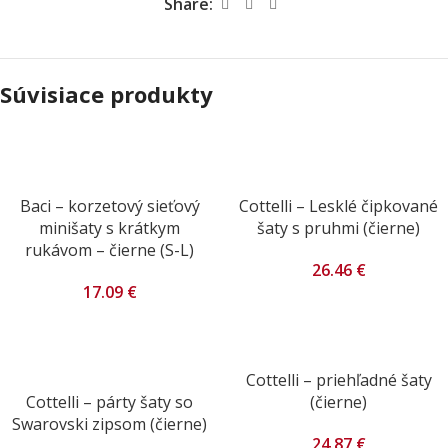
Share:
Súvisiace produkty
Baci – korzetový sieťový
Cottelli – Lesklé čipkované
minišaty s krátkym
šaty s pruhmi (čierne)
rukávom – čierne (S-L)
26.46
€
17.09
€
Cottelli – priehľadné šaty
Cottelli – párty šaty so
(čierne)
Swarovski zipsom (čierne)
24.87
€