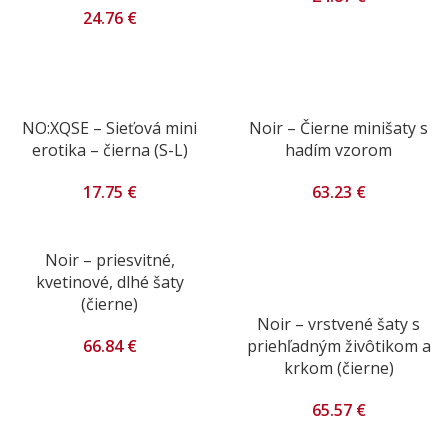
24.76
€
NO:XQSE – Sieťová mini
Noir – Čierne minišaty s
erotika – čierna (S-L)
hadím vzorom
17.75
€
63.23
€
Noir – priesvitné,
kvetinové, dlhé šaty
(čierne)
Noir – vrstvené šaty s
66.84
€
priehľadným živôtikom a
krkom (čierne)
65.57
€