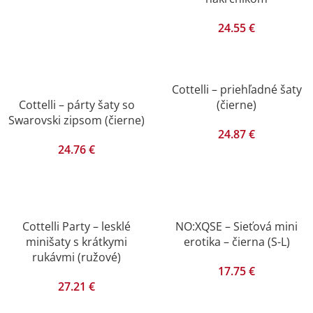
24.55
€
Cottelli – priehľadné šaty
Cottelli – párty šaty so
(čierne)
Swarovski zipsom (čierne)
24.87
€
24.76
€
Cottelli Party – lesklé
NO:XQSE – Sieťová mini
minišaty s krátkymi
erotika – čierna (S-L)
rukávmi (ružové)
17.75
€
27.21
€