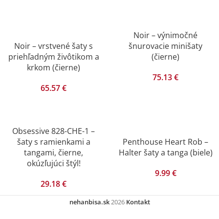
Noir – výnimočné
Noir – vrstvené šaty s
šnurovacie minišaty
priehľadným živôtikom a
(čierne)
krkom (čierne)
75.13
€
65.57
€
Obsessive 828-CHE-1 –
šaty s ramienkami a
Penthouse Heart Rob –
tangami, čierne,
Halter šaty a tanga (biele)
okúzľujúci štýl!
9.99
€
29.18
€
nehanbisa.sk
2026
Kontakt