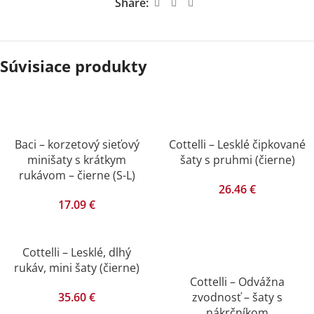
Share:
Súvisiace produkty
Baci – korzetový sieťový
Cottelli – Lesklé čipkované
minišaty s krátkym
šaty s pruhmi (čierne)
rukávom – čierne (S-L)
26.46
€
17.09
€
Cottelli – Lesklé, dlhý
rukáv, mini šaty (čierne)
Cottelli – Odvážna
35.60
€
zvodnosť – šaty s
nákrčníkom