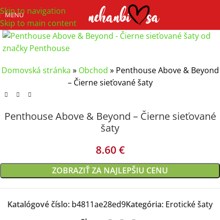
Skip to navigation
MENU
Skip to main content
Domovská stránka
»
Obchod
»
Penthouse Above & Beyond
– Čierne sieťované šaty
Penthouse Above & Beyond – Čierne sieťované
šaty
8.60
€
ZOBRAZIŤ ZA NAJLEPŠIU CENU
Katalógové číslo:
b4811ae28ed9
Kategória:
Erotické šaty