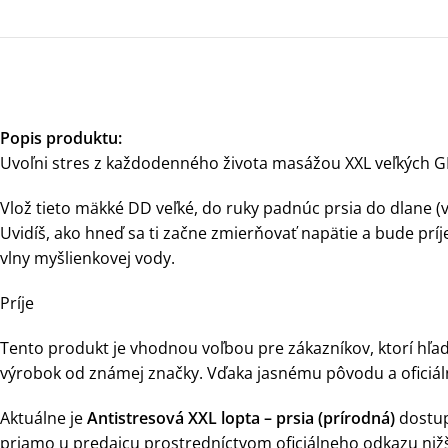
Popis produktu:
Uvoľni stres z každodenného života masážou XXL veľkých G
Vlož tieto mäkké DD veľké, do ruky padnúc prsia do dlane (v
Uvidíš, ako hneď sa ti začne zmierňovať napätie a bude prí
vlny myšlienkovej vody.
Príje
Tento produkt je vhodnou voľbou pre zákazníkov, ktorí hľada
výrobok od známej značky. Vďaka jasnému pôvodu a oficiá
Aktuálne je
Antistresová XXL lopta – prsia (prírodná)
dostu
priamo u predajcu prostredníctvom oficiálneho odkazu nižš