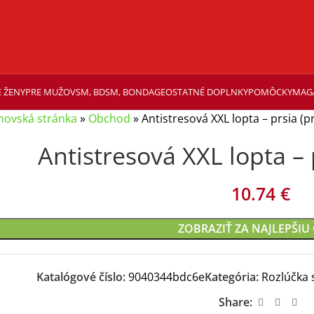
 ŽENY
PRE MUŽOV
SM, BDSM, BONDAGE
OSTATNÉ DOPLNKY
POMÔCKY
MAG
ovská stránka
»
Obchod
»
Antistresová XXL lopta – prsia (p
Antistresová XXL lopta – 
10.74
€
ZOBRAZIŤ ZA NAJLEPŠIU
Katalógové číslo:
9040344bdc6e
Kategória:
Rozlúčka 
Share: