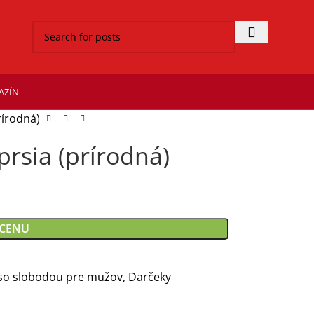
AZÍN
rírodná)
prsia (prírodná)
 CENU
so slobodou pre mužov, Darčeky