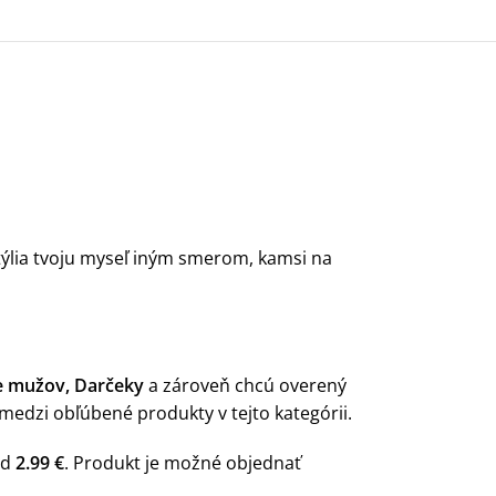
týlia tvoju myseľ iným smerom, kamsi na
e mužov, Darčeky
a zároveň chcú overený
medzi obľúbené produkty v tejto kategórii.
od
2.99 €
. Produkt je možné objednať