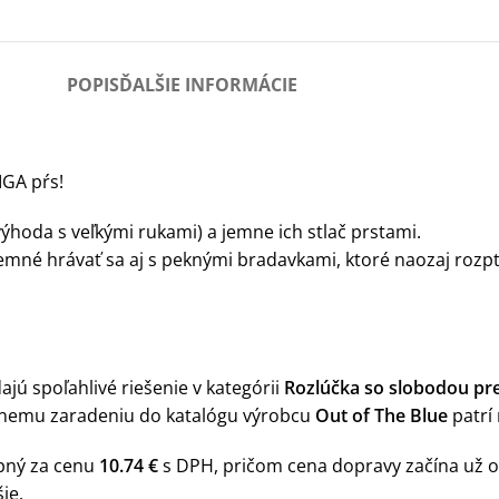
POPIS
ĎALŠIE INFORMÁCIE
IGA pŕs!
ýhoda s veľkými rukami) a jemne ich stlač prstami.
jemné hrávať sa aj s peknými bradavkami, ktoré naozaj rozp
jú spoľahlivé riešenie v kategórii
Rozlúčka so slobodou pr
lnemu zaradeniu do katalógu výrobcu
Out of The Blue
patrí 
pný za cenu
10.74 €
s DPH, pričom cena dopravy začína už 
ie.