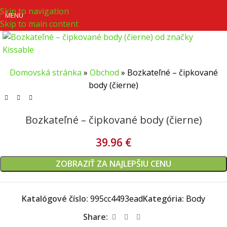
Skip to navigation
MENU
Skip to main content
Domovská stránka
»
Obchod
»
Bozkateľné – čipkované
body (čierne)
Bozkateľné – čipkované body (čierne)
39.96
€
ZOBRAZIŤ ZA NAJLEPŠIU CENU
Katalógové číslo:
995cc4493ead
Kategória:
Body
Share: