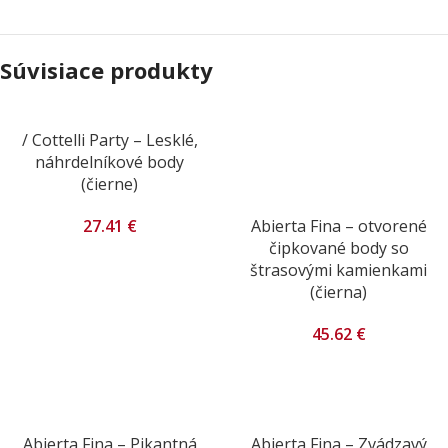
Súvisiace produkty
/ Cottelli Party – Lesklé,
náhrdelníkové body
(čierne)
27.41
€
Abierta Fina – otvorené
čipkované body so
štrasovými kamienkami
(čierna)
45.62
€
Abierta Fina – Pikantná
Abierta Fina – Zvádzavý