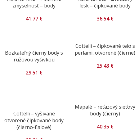
zmyselnosť – body
lesk – čipkované body
41.77
€
36.54
€
Cottelli – čipkované telo s
Bozkateľný čierny body s
perlami, otvorené (čierne)
ružovou výšivkou
25.43
€
29.51
€
Mapalé – reťazový sieťový
Cottelli – vyšívané
body (čierny)
otvorené čipkované body
40.35
€
(čierno-fialové)