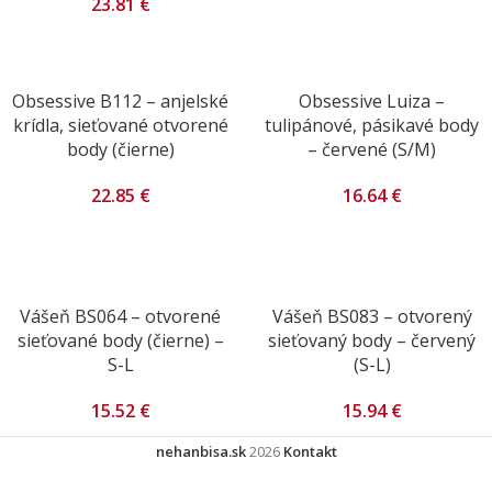
23.81
€
Obsessive B112 – anjelské
Obsessive Luiza –
krídla, sieťované otvorené
tulipánové, pásikavé body
body (čierne)
– červené (S/M)
22.85
€
16.64
€
Vášeň BS064 – otvorené
Vášeň BS083 – otvorený
sieťované body (čierne) –
sieťovaný body – červený
S-L
(S-L)
15.52
€
15.94
€
nehanbisa.sk
2026
Kontakt