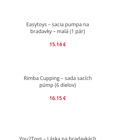
Easytoys – sacia pumpa na
bradavky – malá (1 pár)
15.14
€
Rimba Cupping – sada sacích
púmp (6 dielov)
16.15
€
You2Toys – Láska na bradavkách