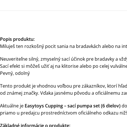
Popis produktu:
Miluješ ten rozkošný pocit sania na bradavkách alebo na intí
Neuveriteľne silný, zmyselný sací účinok pre bradavky a vž
Sací efekt si môžeš užiť aj na klitorise alebo po celej vulváln
Pevný, odolný
Tento produkt je vhodnou voľbou pre zákazníkov, ktorí hľada
od známej značky. Vďaka jasnému pôvodu a oficiálnemu za
Aktuálne je
Easytoys Cupping – sací pumpa set (6 dielov)
do
priamo u predajcu prostredníctvom oficiálneho odkazu nižš
Základné informácie o produkte: