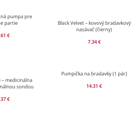
otná pumpa pre
e partie
Black Velvet – kovový bradavkový
nasávač (čierny)
.61
€
7.34
€
Pumpička na bradavky (1 pár)
 – medicinálna
14.31
€
inálnou sondou
.37
€