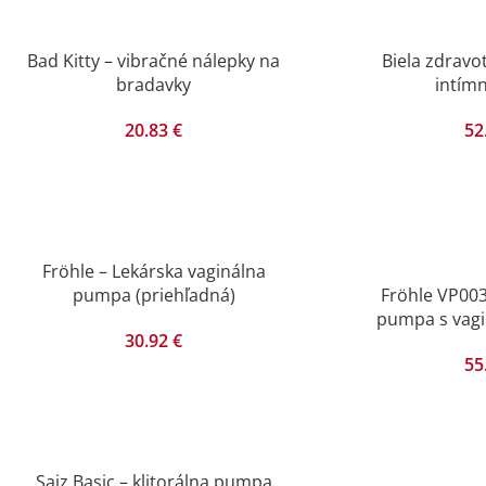
Bad Kitty – vibračné nálepky na
Biela zdrav
bradavky
intímn
20.83
€
52
Fröhle – Lekárska vaginálna
pumpa (priehľadná)
Fröhle VP003
pumpa s vag
30.92
€
55
Saiz Basic – klitorálna pumpa