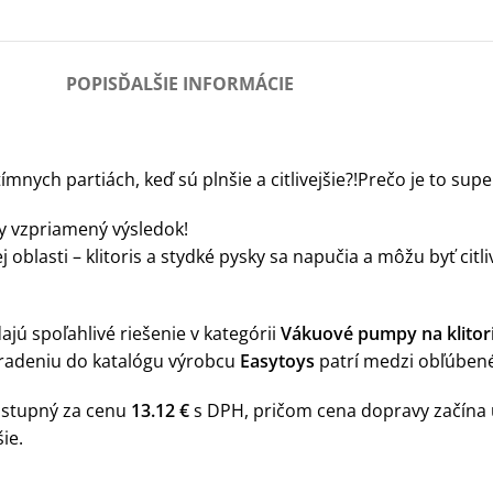
POPIS
ĎALŠIE INFORMÁCIE
mnych partiách, keď sú plnšie a citlivejšie?!Prečo je to supe
dy vzpriamený výsledok!
ej oblasti – klitoris a stydké pysky sa napučia a môžu byť citl
jú spoľahlivé riešenie v kategórii
Vákuové pumpy na klitori
radeniu do katalógu výrobcu
Easytoys
patrí medzi obľúbené 
stupný za cenu
13.12 €
s DPH, pričom cena dopravy začína
ie.