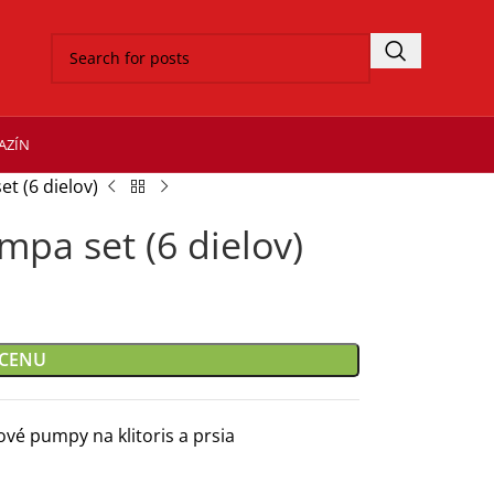
AZÍN
t (6 dielov)
mpa set (6 dielov)
 CENU
vé pumpy na klitoris a prsia