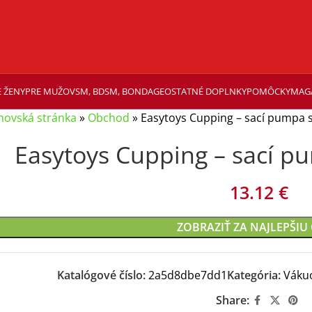
 ŽENY
PRE MUŽOV
SM, BDSM, BONDAGE
OSTATNÉ DOPLNKY
POMÔCKY
MAG
ovská stránka
»
Obchod
»
Easytoys Cupping – sací pumpa se
Easytoys Cupping – sací pu
13.12
€
ZOBRAZIŤ ZA NAJLEPŠIU
Katalógové číslo:
2a5d8dbe7dd1
Kategória:
Vákuo
Share: