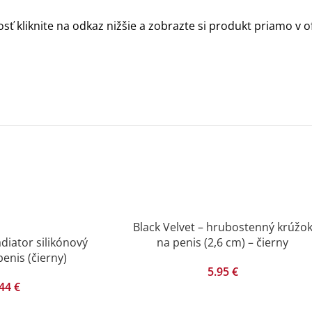
sť kliknite na odkaz nižšie a zobrazte si produkt priamo v 
Black Velvet – hrubostenný krúžo
diator silikónový
na penis (2,6 cm) – čierny
enis (čierny)
5.95
€
.44
€