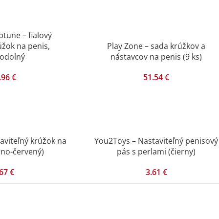
une – fialový
úžok na penis,
Play Zone – sada krúžkov a
odolný
nástavcov na penis (9 ks)
.96
€
51.54
€
aviteľný krúžok na
You2Toys – Nastaviteľný penisový
rno-červený)
pás s perlami (čierny)
.67
€
3.61
€