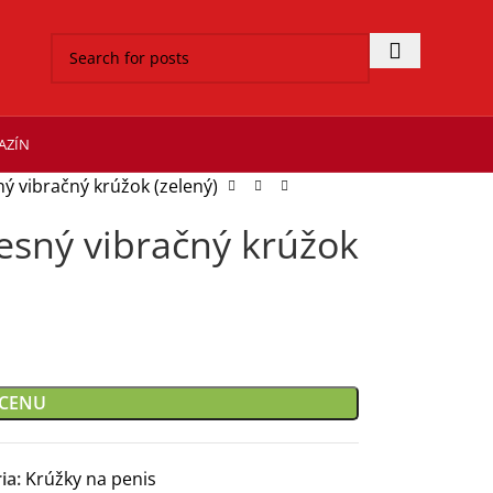
AZÍN
ý vibračný krúžok (zelený)
esný vibračný krúžok
 CENU
ia:
Krúžky na penis