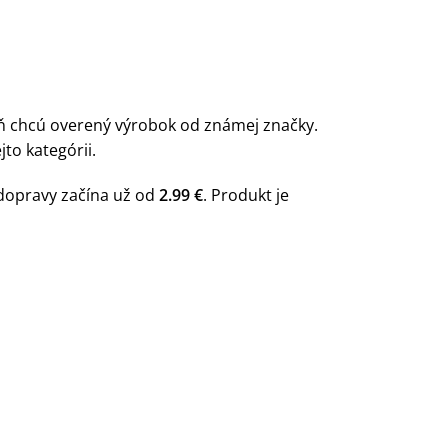
ň chcú overený výrobok od známej značky.
to kategórii.
dopravy začína už od
2.99 €
. Produkt je