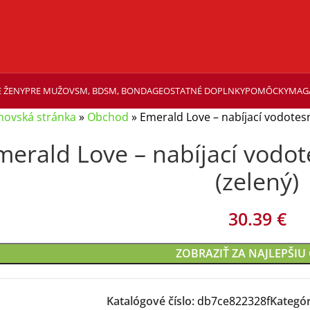
 ŽENY
PRE MUŽOV
SM, BDSM, BONDAGE
OSTATNÉ DOPLNKY
POMÔCKY
MAG
ovská stránka
»
Obchod
»
Emerald Love – nabíjací vodotesn
merald Love – nabíjací vodot
(zelený)
30.39
€
ZOBRAZIŤ ZA NAJLEPŠIU
Katalógové číslo:
db7ce822328f
Kategór