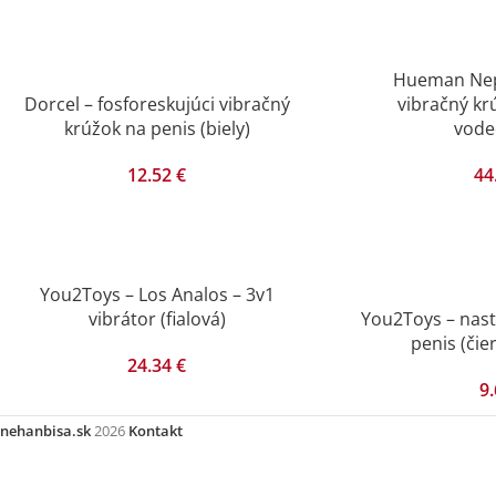
Hueman Nept
Dorcel – fosforeskujúci vibračný
vibračný kr
krúžok na penis (biely)
vode
12.52
€
44
You2Toys – Los Analos – 3v1
vibrátor (fialová)
You2Toys – nast
penis (čie
24.34
€
9
nehanbisa.sk
2026
Kontakt