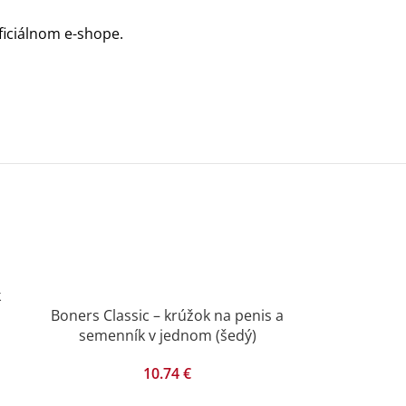
oficiálnom e-shope.
k
Boners Classic – krúžok na penis a
semenník v jednom (šedý)
10.74
€