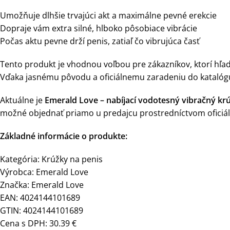
Umožňuje dlhšie trvajúci akt a maximálne pevné erekcie
Dopraje vám extra silné, hlboko pôsobiace vibrácie
Počas aktu pevne drží penis, zatiaľ čo vibrujúca časť
Tento produkt je vhodnou voľbou pre zákazníkov, ktorí hľada
Vďaka jasnému pôvodu a oficiálnemu zaradeniu do kataló
Aktuálne je
Emerald Love – nabíjací vodotesný vibračný krú
možné objednať priamo u predajcu prostredníctvom oficiál
Základné informácie o produkte:
Kategória: Krúžky na penis
Výrobca: Emerald Love
Značka: Emerald Love
EAN: 4024144101689
GTIN: 4024144101689
Cena s DPH: 30.39 €