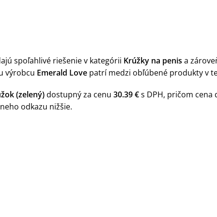
jú spoľahlivé riešenie v kategórii
Krúžky na penis
a zárove
gu výrobcu
Emerald Love
patrí medzi obľúbené produkty v tej
žok (zelený)
dostupný za cenu
30.39 €
s DPH, pričom cena 
neho odkazu nižšie.