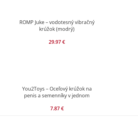
ROMP Juke – vodotesný vibračný
krúžok (modrý)
29.97
€
You2Toys – Oceľový krúžok na
penis a semenníky v jednom
7.87
€