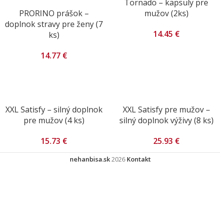
Tornado – kapsuly pre
PRORINO prášok –
mužov (2ks)
doplnok stravy pre ženy (7
14.45
€
ks)
14.77
€
XXL Satisfy – silný doplnok
XXL Satisfy pre mužov –
pre mužov (4 ks)
silný doplnok výživy (8 ks)
15.73
€
25.93
€
nehanbisa.sk
2026
Kontakt