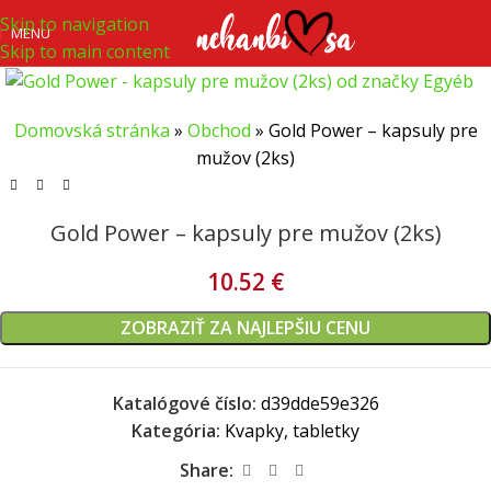
Skip to navigation
MENU
Skip to main content
Domovská stránka
»
Obchod
»
Gold Power – kapsuly pre
mužov (2ks)
Gold Power – kapsuly pre mužov (2ks)
10.52
€
ZOBRAZIŤ ZA NAJLEPŠIU CENU
Katalógové číslo:
d39dde59e326
Kategória:
Kvapky, tabletky
Share: