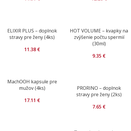
ELIXIR PLUS – doplnok
HOT VOLUME – kvapky na
stravy pre ženy (4ks)
zvýšenie počtu spermií
(30ml)
11.38
€
9.35
€
MachOOH kapsule pre
mužov (4ks)
PRORINO – doplnok
stravy pre ženy (2ks)
17.11
€
7.65
€