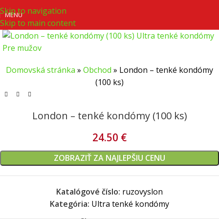
Skip to navigation
MENU
Skip to main content
Domovská stránka
»
Obchod
»
London – tenké kondómy
(100 ks)
London – tenké kondómy (100 ks)
24.50
€
ZOBRAZIŤ ZA NAJLEPŠIU CENU
Katalógové číslo:
ruzovyslon
Kategória:
Ultra tenké kondómy