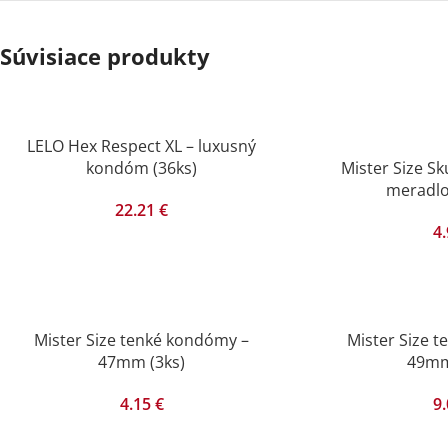
Súvisiace produkty
LELO Hex Respect XL – luxusný
kondóm (36ks)
Mister Size Sk
meradlo
22.21
€
4
Mister Size tenké kondómy –
Mister Size 
47mm (3ks)
49mm
4.15
€
9