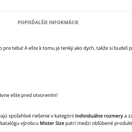
POPIS
ĎALŠIE INFORMÁCIE
pre teba! A ešte k tomu je tenký ako dych, takže si budeš p
právne ešte pred otvorením!
jú spoľahlivé riešenie v kategórii
Individuálne rozmery
a z
 katalógu výrobcu
Mister Size
patrí medzi obľúbené produkty 