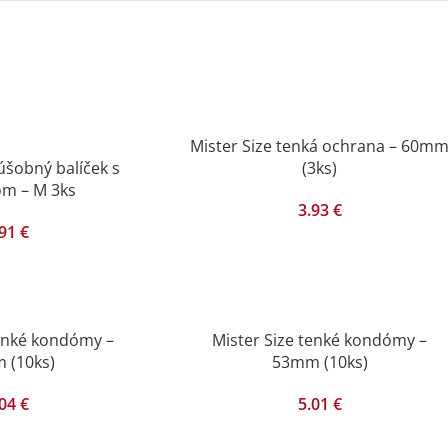
Mister Size tenká ochrana – 60m
úšobný balíček s
(3ks)
m – M 3ks
3.93
€
.91
€
tenké kondómy –
Mister Size tenké kondómy –
 (10ks)
53mm (10ks)
.04
€
5.01
€