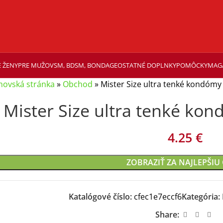
 ŽENY
PRE MUŽOV
SM, BDSM, BONDAGE
OSTATNÉ DOPLNKY
POMÔCKY
MAG
ovská stránka
»
Obchod
»
Mister Size ultra tenké kondómy
Mister Size ultra tenké ko
4.25
€
ZOBRAZIŤ ZA NAJLEPŠIU
Katalógové číslo:
cfec1e7eccf6
Kategória:
Share: