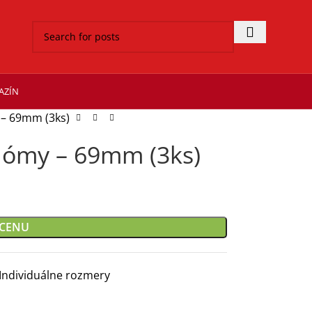
AZÍN
 – 69mm (3ks)
ndómy – 69mm (3ks)
 CENU
Individuálne rozmery