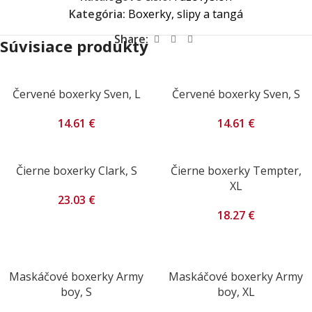
Kategória:
Boxerky, slipy a tangá
Share:
Súvisiace produkty
Červené boxerky Sven, L
Červené boxerky Sven, S
14.61
€
14.61
€
Čierne boxerky Clark, S
Čierne boxerky Tempter,
XL
23.03
€
18.27
€
Maskáčové boxerky Army
Maskáčové boxerky Army
boy, S
boy, XL