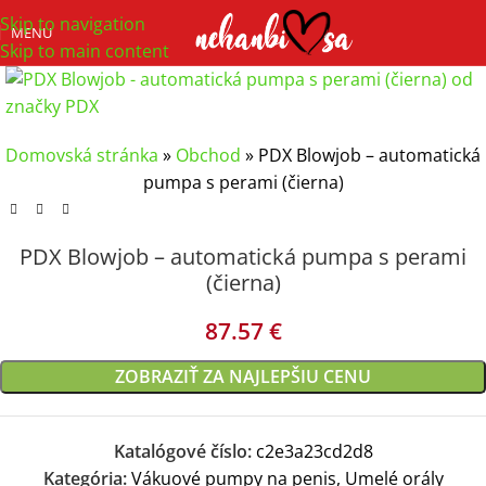
Skip to navigation
MENU
Skip to main content
Domovská stránka
»
Obchod
»
PDX Blowjob – automatická
pumpa s perami (čierna)
PDX Blowjob – automatická pumpa s perami
(čierna)
87.57
€
ZOBRAZIŤ ZA NAJLEPŠIU CENU
Katalógové číslo:
c2e3a23cd2d8
Kategória:
Vákuové pumpy na penis, Umelé orály