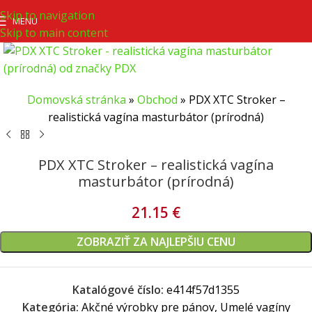
Skip to navigation
MENU
Skip to main content
Domovská stránka
»
Obchod
»
PDX XTC Stroker –
realistická vagína masturbátor (prírodná)
PDX XTC Stroker – realistická vagína
masturbátor (prírodná)
21.15
€
ZOBRAZIŤ ZA NAJLEPŠIU CENU
Katalógové číslo:
e414f57d1355
Kategória:
Akčné výrobky pre pánov, Umelé vagíny