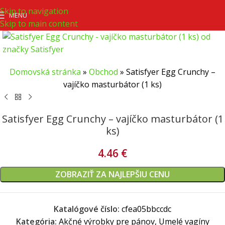
Skip to navigation
MENU
Skip to main content
Domovská stránka
»
Obchod
»
Satisfyer Egg Crunchy –
vajíčko masturbátor (1 ks)
Satisfyer Egg Crunchy – vajíčko masturbátor (1
ks)
4.46
€
ZOBRAZIŤ ZA NAJLEPŠIU CENU
Katalógové číslo:
cfea05bbccdc
Kategória:
Akčné výrobky pre pánov, Umelé vagíny