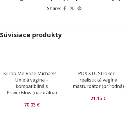
Share:
Súvisiace produkty
Kiiroo MelRose Michaels –
PDX XTC Stroker –
Umelá vagína –
realistická vagína
kompatibilná s
masturbátor (prírodná)
PowerBlow (naturálna)
21.15
€
70.03
€