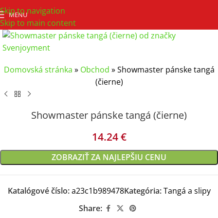
Skip to navigation
MENU
Skip to main content
Domovská stránka
»
Obchod
»
Showmaster pánske tangá
(čierne)
Showmaster pánske tangá (čierne)
14.24
€
ZOBRAZIŤ ZA NAJLEPŠIU CENU
Katalógové číslo:
a23c1b989478
Kategória:
Tangá a slipy
Share: