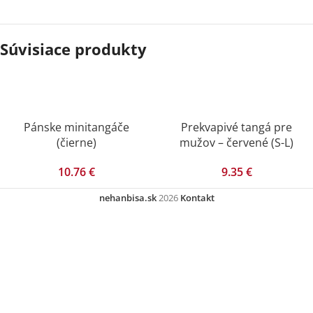
Súvisiace produkty
Pánske minitangáče
Prekvapivé tangá pre
(čierne)
mužov – červené (S-L)
10.76
€
9.35
€
nehanbisa.sk
2026
Kontakt