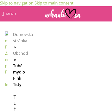
Skip to navigation
Skip to main content
MENU
Domovská
stránka
»
Obchod
»
Tuhé
mydlo
Pink
Titty
T
u
h